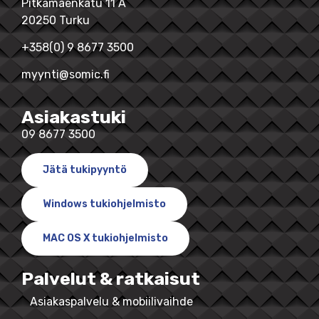
Pitkämäenkatu 11 A
20250 Turku
+358(0) 9 8677 3500
myynti@somic.fi
Asiakastuki
09 8677 3500
Jätä tukipyyntö
Windows tukiohjelmisto
MAC OS X tukiohjelmisto
Palvelut & ratkaisut
Asiakaspalvelu & mobiilivaihde