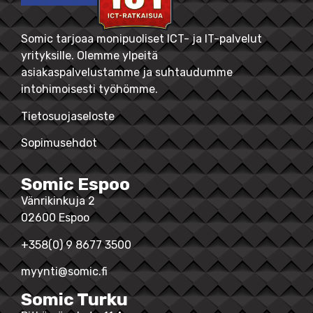
Somic tarjoaa monipuoliset ICT- ja IT-palvelut
yrityksille. Olemme ylpeitä
asiakaspalvelustamme ja suhtaudumme
intohimoisesti työhömme.
Tietosuojaseloste
Sopimusehdot
Somic Espoo
Vänrikinkuja 2
02600 Espoo
+358(0) 9 8677 3500
myynti@somic.fi
Somic Turku