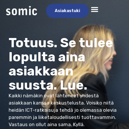
Asiakastuki
Totuus. Se tulee
lopulta aina
asiakkaan
suusta. Lue.
Kaikki nämäkin ovat lähteneet yhdestä
asiakkaan kanssa keskustelusta. Voisiko niitä
heidän ICT-ratkaisuja tehdä jo olemassa olevia
paremmin ja liiketaloudellisesti tuottavammin.
Vastaus on ollut aina sama. Kyllä.