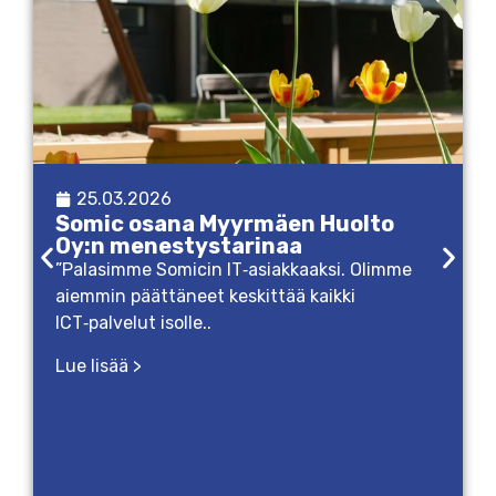
25.03.2026
Somic osana Myyrmäen Huolto
Oy:n menestystarinaa
”Palasimme Somicin IT‑asiakkaaksi. Olimme
aiemmin päättäneet keskittää kaikki
ICT‑palvelut isolle..
Lue lisää >