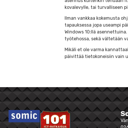
asennus kuitenkin tehdään its
kovalevylle, tai turvalliseen 
Ilman vankkaa kokemusta ohj
tapauksessa jopa useampi päiv
Windows 10:llä asennettuina.
työtehossa, sekä vältetään va
Mikäli et ole varma kannattaak
päivittää tietokoneisiin vain
S
Vän
02