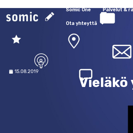
Somic One
Palvelut & r
Ota yhteyttä
15.08.2019
Vieläkö