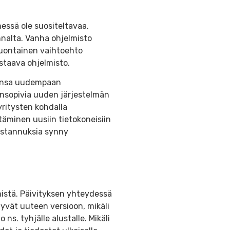
essä ole suositeltavaa.
nnalta. Vanha ohjelmisto
 Luontainen vaihtoehto
astaava ohjelmisto.
neensa uudempaan
ensopivia uuden järjestelmän
yritysten kohdalla
täminen uusiin tietokoneisiin
kustannuksia synny
istä. Päivityksen yhteydessä
yvät uuteen versioon, mikäli
ns. tyhjälle alustalle. Mikäli