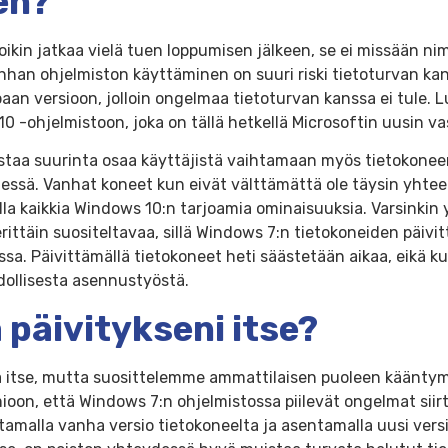
en?
ikin jatkaa vielä tuen loppumisen jälkeen, se ei missään nim
nhan ohjelmiston käyttäminen on suuri riski tietoturvan ka
mpaan versioon, jolloin ongelmaa tietoturvan kanssa ei tule.
0 -ohjelmistoon, joka on tällä hetkellä Microsoftin uusin v
eistaa suurinta osaa käyttäjistä vaihtamaan myös tietoko
essä. Vanhat koneet kun eivät välttämättä ole täysin yhte
illa kaikkia Windows 10:n tarjoamia ominaisuuksia. Varsinkin 
ittäin suositeltavaa, sillä Windows 7:n tietokoneiden päivit
sa. Päivittämällä tietokoneet heti säästetään aikaa, eikä 
llisesta asennustyöstä.
 päivitykseni itse?
ä itse, mutta suosittelemme ammattilaisen puoleen kääntym
oon, että Windows 7:n ohjelmistossa piilevät ongelmat siirt
tamalla vanha versio tietokoneelta ja asentamalla uusi versio 