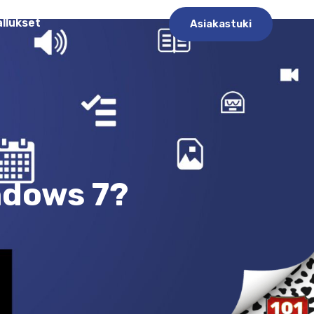
allukset
Asiakastuki
ndows 7?