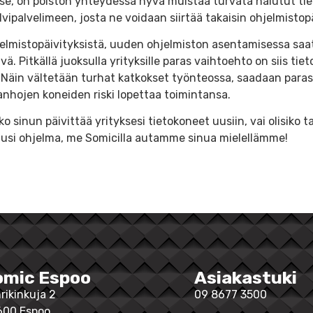
e, on poiston yhteydessä hyvä muistaa turvata halutut tiedo
pilvipalvelimeen, josta ne voidaan siirtää takaisin ohjelmistop
elmistopäivityksistä, uuden ohjelmiston asentamisessa s
ä. Pitkällä juoksulla yrityksille paras vaihtoehto on siis t
 Näin vältetään turhat katkokset työnteossa, saadaan par
nhojen koneiden riski lopettaa toimintansa.
o sinun päivittää yrityksesi tietokoneet uusiin, vai olisiko 
 uusi ohjelma, me Somicilla autamme sinua mielellämme!
omic Espoo
Asiakastuki
rikinkuja 2
09 8677 3500
600 Espoo