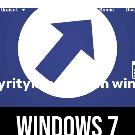
atkaisut
Asiakastarinat
Miksi Somic
Oiv
 yrityksessäsi on wi