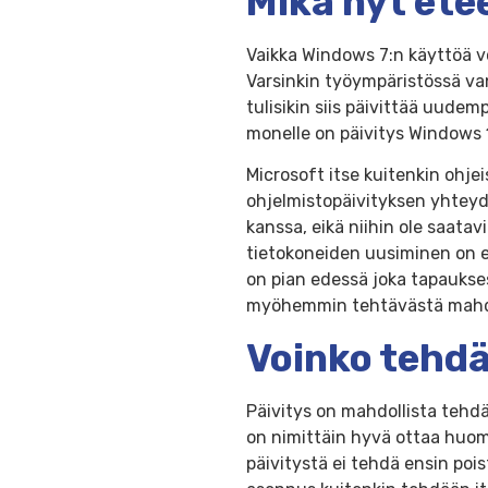
Mikä nyt ete
Vaikka Windows 7:n käyttöä vo
Varsinkin työympäristössä va
tulisikin siis päivittää uude
monelle on päivitys Windows 1
Microsoft itse kuitenkin ohj
ohjelmistopäivityksen yhteyd
kanssa, eikä niihin ole saatav
tietokoneiden uusiminen on er
on pian edessä joka tapaukses
myöhemmin tehtävästä mahdo
Voinko tehdä
Päivitys on mahdollista tehd
on nimittäin hyvä ottaa huomi
päivitystä ei tehdä ensin pois