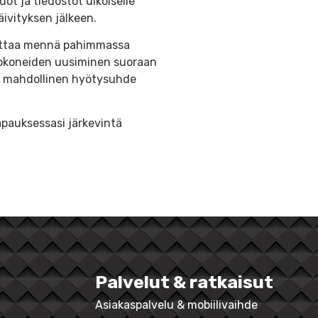
t ja tiedostot ulkoiselle
äivityksen jälkeen.
aattaa mennä pahimmassa
ietokoneiden uusiminen suoraan
as mahdollinen hyötysuhde
tapauksessasi järkevintä
Palvelut & ratkaisut
Asiakaspalvelu & mobiilivaihde