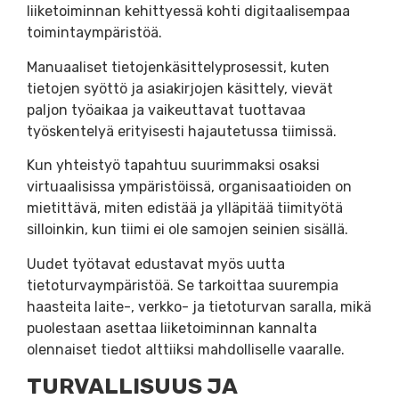
liiketoiminnan kehittyessä kohti digitaalisempaa
toimintaympäristöä.
Manuaaliset tietojenkäsittelyprosessit, kuten
tietojen syöttö ja asiakirjojen käsittely, vievät
paljon työaikaa ja vaikeuttavat tuottavaa
työskentelyä erityisesti hajautetussa tiimissä.
Kun yhteistyö tapahtuu suurimmaksi osaksi
virtuaalisissa ympäristöissä, organisaatioiden on
mietittävä, miten edistää ja ylläpitää tiimityötä
silloinkin, kun tiimi ei ole samojen seinien sisällä.
Uudet työtavat edustavat myös uutta
tietoturvaympäristöä. Se tarkoittaa suurempia
haasteita laite-, verkko- ja tietoturvan saralla, mikä
puolestaan asettaa liiketoiminnan kannalta
olennaiset tiedot alttiiksi mahdolliselle vaaralle.
TURVALLISUUS JA