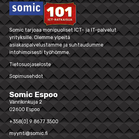
Somic tarjoaa monipuoliset ICT- ja IT-palvelut
yrityksille. Olemme ylpeitä
asiakaspalvelustamme ja suhtaudumme
intohimoisesti työhömme.
Tietosuojaseloste
Sopimusehdot
Somic Espoo
Vänrikinkuja 2
02600 Espoo
+358(0) 9 8677 3500
myynti@somic.fi