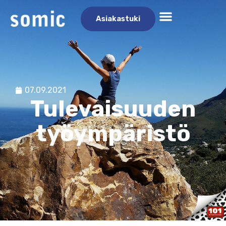
Asiakastuki
07.09.2021
Tulevaisuuden
työympäristö