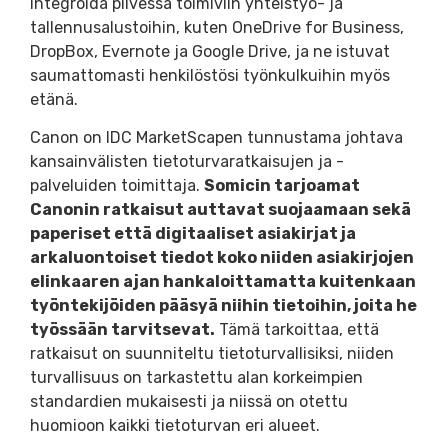
integroida pilvessä toimiviin yhteistyö- ja
tallennusalustoihin, kuten OneDrive for Business,
DropBox, Evernote ja Google Drive, ja ne istuvat
saumattomasti henkilöstösi työnkulkuihin myös
etänä.
Canon on IDC MarketScapen tunnustama johtava
kansainvälisten tietoturvaratkaisujen ja -
palveluiden toimittaja.
Somicin tarjoamat
Canonin ratkaisut auttavat suojaamaan sekä
paperiset että digitaaliset asiakirjat ja
arkaluontoiset tiedot koko niiden asiakirjojen
elinkaaren ajan hankaloittamatta kuitenkaan
työntekijöiden pääsyä niihin tietoihin, joita he
työssään tarvitsevat.
Tämä tarkoittaa, että
ratkaisut on suunniteltu tietoturvallisiksi, niiden
turvallisuus on tarkastettu alan korkeimpien
standardien mukaisesti ja niissä on otettu
huomioon kaikki tietoturvan eri alueet.