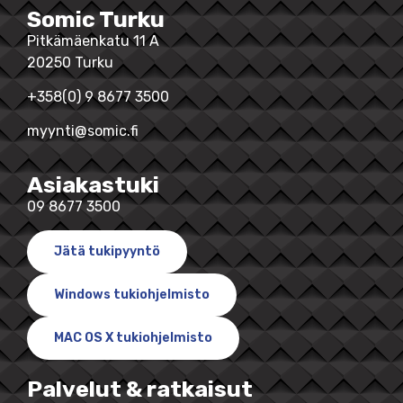
Somic Turku
Pitkämäenkatu 11 A
20250 Turku
+358(0) 9 8677 3500
myynti@somic.fi
Asiakastuki
09 8677 3500
Jätä tukipyyntö
Windows tukiohjelmisto
MAC OS X tukiohjelmisto
Palvelut & ratkaisut