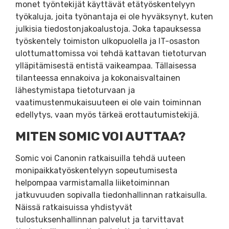
monet työntekijät käyttävät etätyöskentelyyn
työkaluja, joita työnantaja ei ole hyväksynyt, kuten
julkisia tiedostonjakoalustoja. Joka tapauksessa
työskentely toimiston ulkopuolella ja IT-osaston
ulottumattomissa voi tehdä kattavan tietoturvan
ylläpitämisestä entistä vaikeampaa. Tällaisessa
tilanteessa ennakoiva ja kokonaisvaltainen
lähestymistapa tietoturvaan ja
vaatimustenmukaisuuteen ei ole vain toiminnan
edellytys, vaan myös tärkeä erottautumistekijä.
MITEN SOMIC VOI AUTTAA?
Somic voi Canonin ratkaisuilla tehdä uuteen
monipaikkatyöskentelyyn sopeutumisesta
helpompaa varmistamalla liiketoiminnan
jatkuvuuden sopivalla tiedonhallinnan ratkaisulla.
Näissä ratkaisuissa yhdistyvät
tulostuksenhallinnan palvelut ja tarvittavat