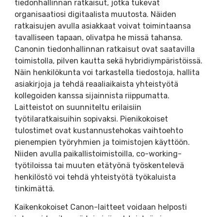
tiedonhallinnan ratkaisut, jotka tukevat
organisaatiosi digitaalista muutosta. Näiden
ratkaisujen avulla asiakkaat voivat toimintaansa
tavalliseen tapaan, olivatpa he missä tahansa.
Canonin tiedonhallinnan ratkaisut ovat saatavilla
toimistolla, pilven kautta sekä hybridiympäristöissä.
Näin henkilökunta voi tarkastella tiedostoja, hallita
asiakirjoja ja tehdä reaaliaikaista yhteistyötä
kollegoiden kanssa sijainnista riippumatta.
Laitteistot on suunniteltu erilaisiin
työtilaratkaisuihin sopivaksi. Pienikokoiset
tulostimet ovat kustannustehokas vaihtoehto
pienempien työryhmien ja toimistojen käyttöön.
Niiden avulla paikallistoimistoilla, co-working-
työtiloissa tai muuten etätyönä työskentelevä
henkilöstö voi tehdä yhteistyötä työkaluista
tinkimättä.
Kaikenkokoiset Canon-laitteet voidaan helposti