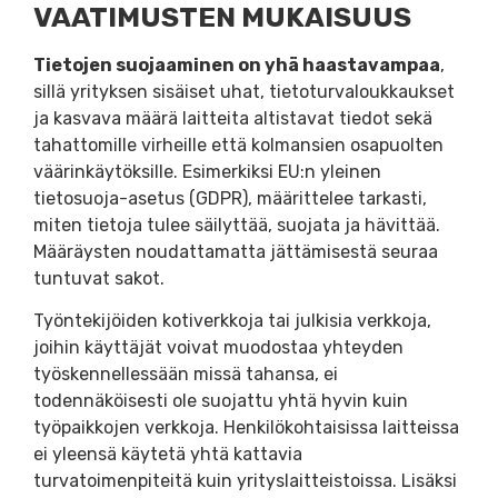
VAATIMUSTEN MUKAISUUS
Tietojen suojaaminen on yhä haastavampaa
,
sillä yrityksen sisäiset uhat, tietoturvaloukkaukset
ja kasvava määrä laitteita altistavat tiedot sekä
tahattomille virheille että kolmansien osapuolten
väärinkäytöksille. Esimerkiksi EU:n yleinen
tietosuoja-asetus (GDPR), määrittelee tarkasti,
miten tietoja tulee säilyttää, suojata ja hävittää.
Määräysten noudattamatta jättämisestä seuraa
tuntuvat sakot.
Työntekijöiden kotiverkkoja tai julkisia verkkoja,
joihin käyttäjät voivat muodostaa yhteyden
työskennellessään missä tahansa, ei
todennäköisesti ole suojattu yhtä hyvin kuin
työpaikkojen verkkoja. Henkilökohtaisissa laitteissa
ei yleensä käytetä yhtä kattavia
turvatoimenpiteitä kuin yrityslaitteistoissa. Lisäksi