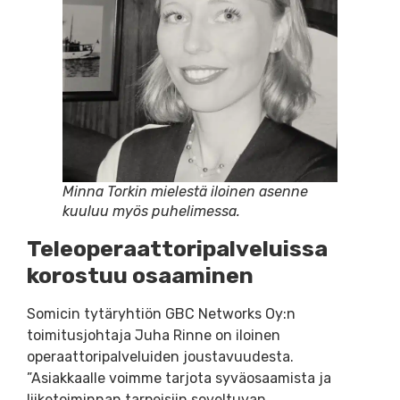
Minna Torkin mielestä iloinen asenne
kuuluu myös puhelimessa.
Teleoperaattoripalveluissa
korostuu osaaminen
Somicin tytäryhtiön GBC Networks Oy:n
toimitusjohtaja Juha Rinne on iloinen
operaattoripalveluiden joustavuudesta.
”Asiakkaalle voimme tarjota syväosaamista ja
liiketoiminnan tarpeisiin soveltuvan