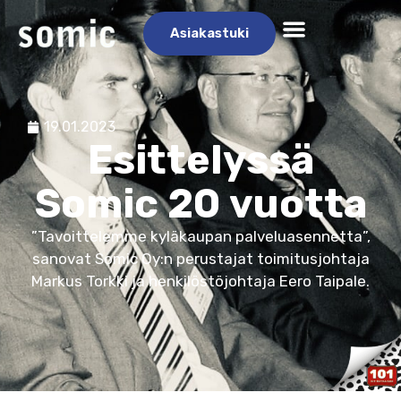
Asiakastuki
19.01.2023
Esittelyssä
Somic 20 vuotta
”Tavoittelemme kyläkaupan palveluasennetta”,
sanovat Somic Oy:n perustajat toimitusjohtaja
Markus Torkki ja henkilöstöjohtaja Eero Taipale.