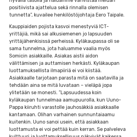
hyvällä tasolla ja haluamme vahvistaa meidän
positiivista ajattelua sekä rinnalla olemisen
tunnetta”, kuvailee henkilöstöjohtaja Eero Taipale.
Kauppiaiden pojista kasvoi menestyviä ICT-
yrittäjiä, mikä sai alkusiemenen jo lapsuuden
yrittäjähenkisissä perheissä. Kyläkaupassa oli se
sama tunnelma, jota haluamme vaalia myös
Somicin asiakkaille. Asiakas aistii aidon
välittämisen ja auttamisen herkästi. Kyläkaupan
luottamuksellista ilmapiiriä ei voi kiistää.
Asiakkaalle tarjotaan parasta mitä on saatavilla ja
tehdään aina se mitä luvataan – vieläpä jopa
ylitetään se monesti. ”Lapsuudessa koin
kyläkaupan tunnelmaa aamupuurolla, kun Uuno-
Pappa kiiruhti varastolle jauhosäkkiä asiakkaalle
kantamaan. Olihan varhainen sunnuntaiaamu
kuitenkin. Uuno sanoi usein, että asiakkaan
luottamusta ei voi pettää kuin kerran. Se palveleva
kulttuuri ja luottamuksellisuus näkyivät kaikessa