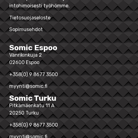
intohimoisesti työhömme.
Tietosuojaseloste
Sopimusehdot
Somic Espoo
Vänrikinkuja 2
02600 Espoo
+358(0) 9 8677 3500
myynti@somic.fi
Somic Turku
Pitkämäenkatu 11 A
20250 Turku
+358(0) 9 8677 3500
myynti@somic.fi