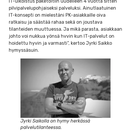
IT-ulkoistus paketoitiin uudelleen 4 vuotta sitten
pilvipalvelupohjaiseksi palveluksi. Ainutlaatuinen
IT-konsepti on mielestäni PK-asiakkaille oiva
ratkaisu ja säästää rahaa sekä on joustava
tilanteiden muuttuessa. Ja mikä parasta, asiakkaan
johto voi nukkua yönsä hvvin kun IT-palvelut on
hoidettu hyvin ja varmasti”, kertoo Jyrki Saikko
hymyssäsuin.
Jyrki Saikolla on hymy herkässä
palvelutilanteessa.