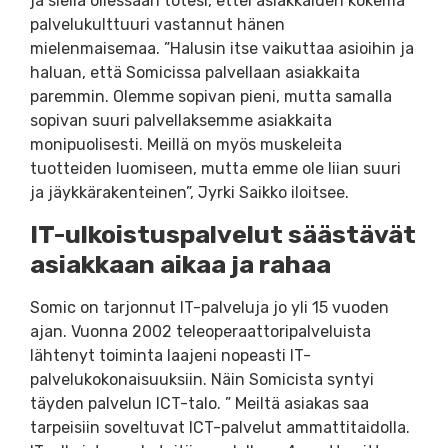
ja siellä ollessaan totesi, ettei asiakkaiden kokema
palvelukulttuuri vastannut hänen
mielenmaisemaa. ”Halusin itse vaikuttaa asioihin ja
haluan, että Somicissa palvellaan asiakkaita
paremmin. Olemme sopivan pieni, mutta samalla
sopivan suuri palvellaksemme asiakkaita
monipuolisesti. Meillä on myös muskeleita
tuotteiden luomiseen, mutta emme ole liian suuri
ja jäykkärakenteinen”, Jyrki Saikko iloitsee.
IT-ulkoistuspalvelut säästävät
asiakkaan aikaa ja rahaa
Somic on tarjonnut IT-palveluja jo yli 15 vuoden
ajan. Vuonna 2002 teleoperaattoripalveluista
lähtenyt toiminta laajeni nopeasti IT-
palvelukokonaisuuksiin. Näin Somicista syntyi
täyden palvelun ICT-talo. ” Meiltä asiakas saa
tarpeisiin soveltuvat ICT-palvelut ammattitaidolla.