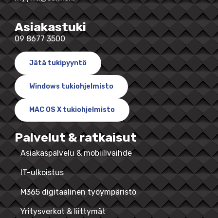
Asiakastuki
09 8677 3500
Jätä tukipyyntö
Windows tukiohjelmisto
MAC OS X tukiohjelmisto
Palvelut & ratkaisut
Asiakaspalvelu & mobiilivaihde
IT-ulkoistus
M365 digitaalinen työympäristö
Yritysverkot & liittymät