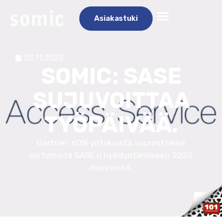
Asiakastuki
03.11.2023
SOMIC: SASE
SUJUVOITTAA
TYÖPÄIVÄÄ.
Gartner: 60% yrityksistä suunnittelee
siirtymistä SASE:n hyödyntämiseen 2025
mennessä.