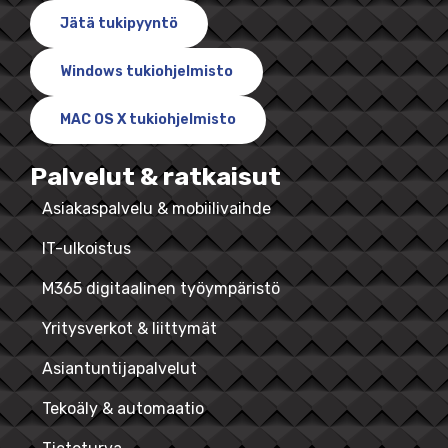
Jätä tukipyyntö
Windows tukiohjelmisto
MAC OS X tukiohjelmisto
Palvelut & ratkaisut
Asiakaspalvelu & mobiilivaihde
IT-ulkoistus
M365 digitaalinen työympäristö
Yritysverkot & liittymät
Asiantuntijapalvelut
Tekoäly & automaatio