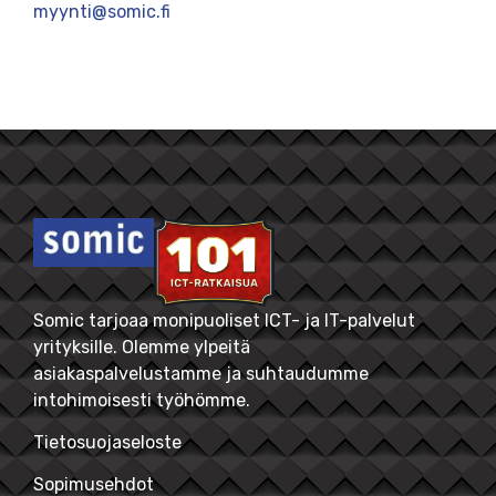
myynti@somic.fi
Somic tarjoaa monipuoliset ICT- ja IT-palvelut
yrityksille. Olemme ylpeitä
asiakaspalvelustamme ja suhtaudumme
intohimoisesti työhömme.
Tietosuojaseloste
Sopimusehdot