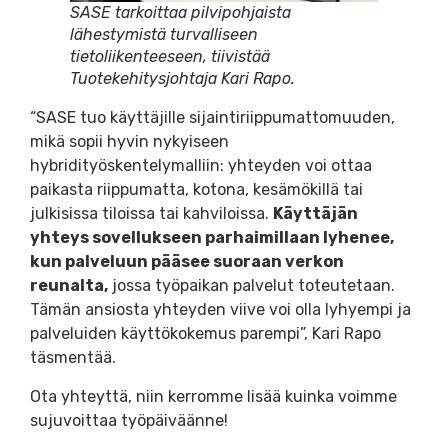
SASE tarkoittaa pilvipohjaista
lähestymistä turvalliseen
tietoliikenteeseen, tiivistää
Tuotekehitysjohtaja Kari Rapo.
“SASE tuo käyttäjille sijaintiriippumattomuuden,
mikä sopii hyvin nykyiseen
hybridityöskentelymalliin: yhteyden voi ottaa
paikasta riippumatta, kotona, kesämökillä tai
julkisissa tiloissa tai kahviloissa.
Käyttäjän
yhteys sovellukseen parhaimillaan lyhenee,
kun palveluun pääsee suoraan verkon
reunalta,
jossa työpaikan palvelut toteutetaan.
Tämän ansiosta yhteyden viive voi olla lyhyempi ja
palveluiden käyttökokemus parempi”, Kari Rapo
täsmentää.
Ota yhteyttä, niin kerromme lisää kuinka voimme
sujuvoittaa työpäiväänne!