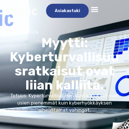
Asiakastuki
15.02.2024
Myytti:
Kyberturvallisuu
sratkaisut ovat
liian kalliita.
Totuus: Kyperturvallisuuden kustannukset ovat
usien pienemmät kuin kyberhyökkäyksen
aiheuttamat vahingot.