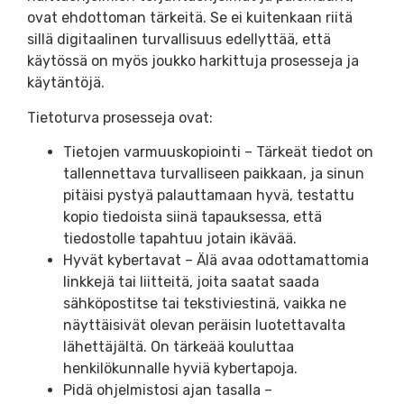
ovat ehdottoman tärkeitä. Se ei kuitenkaan riitä
sillä digitaalinen turvallisuus edellyttää, että
käytössä on myös joukko harkittuja prosesseja ja
käytäntöjä.
Tietoturva prosesseja ovat:
Tietojen varmuuskopiointi – Tärkeät tiedot on
tallennettava turvalliseen paikkaan, ja sinun
pitäisi pystyä palauttamaan hyvä, testattu
kopio tiedoista siinä tapauksessa, että
tiedostolle tapahtuu jotain ikävää.
Hyvät kybertavat – Älä avaa odottamattomia
linkkejä tai liitteitä, joita saatat saada
sähköpostitse tai tekstiviestinä, vaikka ne
näyttäisivät olevan peräisin luotettavalta
lähettäjältä. On tärkeää kouluttaa
henkilökunnalle hyviä kybertapoja.
Pidä ohjelmistosi ajan tasalla –