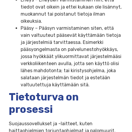
tiedot ovat oikein ja ettei kukaan ole lisännyt,
muokannut tai poistanut tietoja ilman
oikeuksia.
Pääsy – Pääsyn varmistaminen siten, että
vain valtuuteut pääsevät käyttämään tietoja
ja järjestelmiä tarvittaessa. Esimerkki
pääsyongelmasta on palvelunestohyökkäys,
jossa hyökkäät ylikuormittavat järjestelmääsi
verkkoliikenteen avulla, jotta sen käyttö olisi
lähes mahdotonta; tai kiristysohjelma, joka
salataan järjestelmän tiedot ja estetään
valtuutettuja käyttämään sitä.
Tietoturva on
prosessi
Suojaussovellukset ja -laitteet, kuten
haittaohjelmien torjuntaohjelmat ja palomuurit,