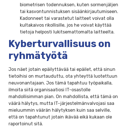
biometrisen todennuksen, kuten sormenjäljen
tai kasvontunnistuksen sisäänkirjautumiseen.
Kadonneet tai varastetut laitteet voivat olla
kultakaivos rikollisille, jos he voivat käyttää
tietoja helposti lukitsemattomalta laitteelta.
Kyberturvallisuus on
ryhmätyötä
Jos näet jotain epäilyttävää tai epäilet, että sinun
tietoihisi on murtauduttu, ota yhteyttä luotettuun
neuvonantajaan. Jos tämä tapahtuu työpaikalla,
ilmoita siitä organisaatiosi IT-osastolle
mahdollisimman pian. On mahdollista, että tämä on
väärä hälytys, mutta IT-järjestelmänvalvojasi saa
mieluummin väärän hälytyksen kuin saa selville,
että on tapahtunut jotain ikävää eikä kukaan ole
raportoinut sitä.