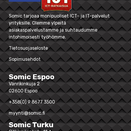
Somic tarjoaa monipuoliset ICT- ja IT-palvelut
yrityksille. Olemme ylpeitä
asiakaspalvelustamme ja suhtaudumme
intohimoisesti työhömme.
Tietosuojaseloste
Sopimusehdot
Somic Espoo
Vänrikinkuja 2
02600 Espoo
+358(0) 9 8677 3500
myynti@somic.fi
Somic Turku