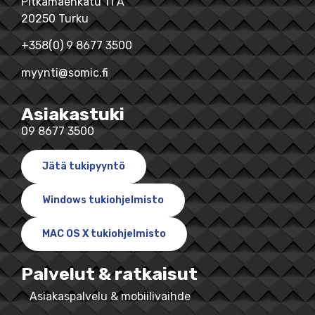
Pitkämäenkatu 11 A
20250 Turku
+358(0) 9 8677 3500
myynti@somic.fi
Asiakastuki
09 8677 3500
Jätä tukipyyntö
Windows tukiohjelmisto
MAC OS X tukiohjelmisto
Palvelut & ratkaisut
Asiakaspalvelu & mobiilivaihde