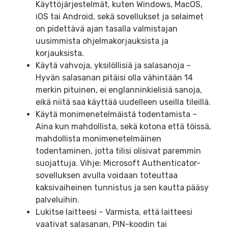
Käyttöjärjestelmät, kuten Windows, MacOS,
iOS tai Android, sekä sovellukset ja selaimet
on pidettävä ajan tasalla valmistajan
uusimmista ohjelmakorjauksista ja
korjauksista.
Käytä vahvoja, yksilöllisiä ja salasanoja –
Hyvän salasanan pitäisi olla vähintään 14
merkin pituinen, ei englanninkielisiä sanoja,
eikä niitä saa käyttää uudelleen useilla tileillä.
Käytä monimenetelmäistä todentamista –
Aina kun mahdollista, sekä kotona että töissä,
mahdollista monimenetelmäinen
todentaminen, jotta tilisi olisivat paremmin
suojattuja. Vihje: Microsoft Authenticator-
sovelluksen avulla voidaan toteuttaa
kaksivaiheinen tunnistus ja sen kautta pääsy
palveluihin.
Lukitse laitteesi – Varmista, että laitteesi
vaativat salasanan, PIN-koodin tai