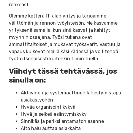
rohkeasti.
Olemme ketterä IT-alan yritys ja tarjoamme
välittömän ja rennon työyhteisön. Me kasvamme
yrityksenä samalla, kun sinä kasvat ja kehityt
myynnin osaajana. Työsi tukena ovat
ammattitaitoiset ja mukavat työkaverit. Vastuu ja
vapaus kulkevat meillä käsi kädessä ja voit tehdä
työtä itsenäisesti kuitenkin tiimin tuella.
Viihdyt tässä tehtävässä, jos
sinulla on:
Aktiivinen ja systemaattinen lähestymistapa
asiakastyöhön
Hyvää organisointikykyä
Hyvä ja selkeä esiintymiskyky
Sinnikäs ja periksi antamaton asenne
Aito halu auttaa asiakkaita