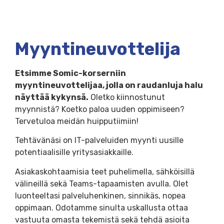
Myyntineuvottelija
Etsimme Somic-korserniin
myyntineuvottelijaa, jolla on raudanluja halu
näyttää kykynsä.
Oletko kiinnostunut
myynnistä? Koetko paloa uuden oppimiseen?
Tervetuloa meidän huipputiimiin!
Tehtävänäsi on IT-palveluiden myynti uusille
potentiaalisille yritysasiakkaille.
Asiakaskohtaamisia teet puhelimella, sähköisillä
välineillä sekä Teams-tapaamisten avulla. Olet
luonteeltasi palveluhenkinen, sinnikäs, nopea
oppimaan. Odotamme sinulta uskallusta ottaa
vastuuta omasta tekemistä sekä tehdä asioita