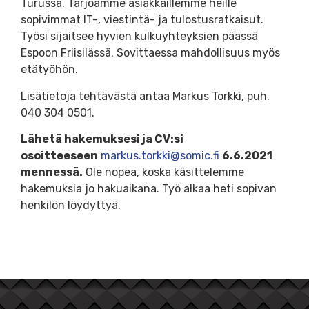
Turussa. Tarjoamme asiakkaillemme heille
sopivimmat IT-, viestintä- ja tulostusratkaisut.
Työsi sijaitsee hyvien kulkuyhteyksien päässä
Espoon Friisilässä. Sovittaessa mahdollisuus myös
etätyöhön.
Lisätietoja tehtävästä antaa Markus Torkki, puh.
040 304 0501.
Lähetä hakemuksesi ja CV:si
osoitteeseen
markus.torkki@somic.fi
6.6.2021
mennessä.
Ole nopea, koska käsittelemme
hakemuksia jo hakuaikana. Työ alkaa heti sopivan
henkilön löydyttyä.