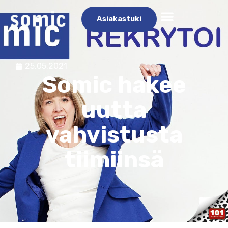
Asiakastuki
25.05.2021
Somic hakee
uutta
vahvistusta
tiimiinsä