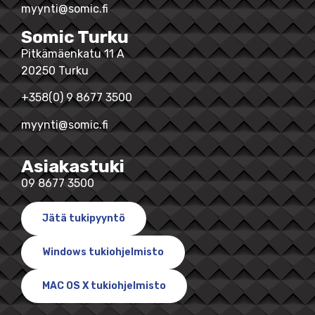
myynti@somic.fi
Somic Turku
Pitkämäenkatu 11 A
20250 Turku
+358(0) 9 8677 3500
myynti@somic.fi
Asiakastuki
09 8677 3500
Jätä tukipyyntö
Windows tukiohjelmisto
MAC OS X tukiohjelmisto