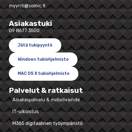
myynti@somic.fi
Asiakastuki
09 8677 3500
Jätä tukipyyntö
Windows tukiohjelmisto
MAC OS X tukiohjelmisto
Palvelut & ratkaisut
Asiakaspalvelu & mobiilivaihde
IT-ulkoistus
M365 digitaalinen työympäristö