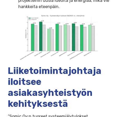
projekteihin uusia ideoita ja energiaa, mikä vie
hankkeita eteenpäin.
Liiketoimintajohtaja
iloitsee
asiakasyhteistyön
kehityksestä
“Somic Oy:n tuoreet systeemiälytulokset