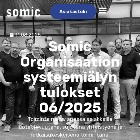
Asiakastuki
11.08.2025
Somic
Organisaation
systeemiälyn
tulokset
06/2025
Toiminta näkyy arjessa asiakkaille
luotettavuutena, sujuvana yhteistyönä ja
ratkaisukeskeisenä toimintana.