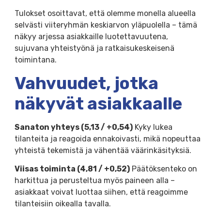
Tulokset osoittavat, että olemme monella alueella
selvästi viiteryhmän keskiarvon yläpuolella – tämä
näkyy arjessa asiakkaille luotettavuutena,
sujuvana yhteistyönä ja ratkaisukeskeisenä
toimintana.
Vahvuudet, jotka
näkyvät asiakkaalle
Sanaton yhteys (5,13 / +0,54)
Kyky lukea
tilanteita ja reagoida ennakoivasti, mikä nopeuttaa
yhteistä tekemistä ja vähentää väärinkäsityksiä.
Viisas toiminta (4,81 / +0,52)
Päätöksenteko on
harkittua ja perusteltua myös paineen alla –
asiakkaat voivat luottaa siihen, että reagoimme
tilanteisiin oikealla tavalla.