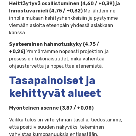
Heittäytyvä osallistuminen (4,60 / +0,39) ja
Innostuva mieli (4,75 / +0,32)
Me lähdemme
innolla mukaan kehityshankkeisiin ja pystymme
viemään asioita eteenpäin yhdessä asiakkaan
kanssa.
Systeeminen hahmotuskyky (4,75 /
+0,26)
Ymmärrämme nopeasti projektien ja
prosessien kokonaisuudet, mikä vähentää
ohjaustarvetta ja nopeuttaa etenemistä.
Tasapainoiset ja
kehittyvät alueet
Myönteinen asenne (3,87 / +0,08)
Vaikka tulos on viiteryhmän tasolla, tiedostamme,
että positiivisuuden näkyväksi tekeminen
vahvistaa kumppanuuksia entisestään.