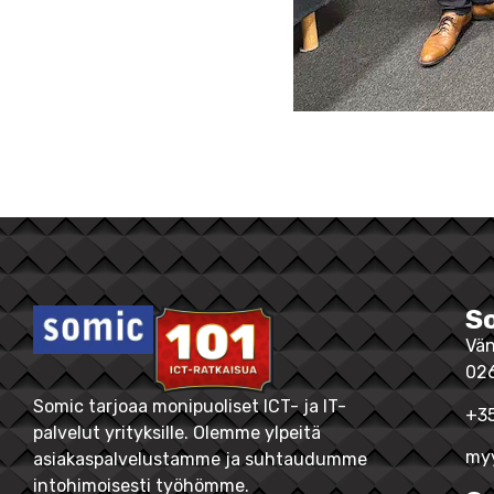
S
Vän
02
Somic tarjoaa monipuoliset ICT- ja IT-
+35
palvelut yrityksille. Olemme ylpeitä
myy
asiakaspalvelustamme ja suhtaudumme
intohimoisesti työhömme.