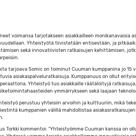
eet voimansa tarjotakseen asiakkailleen monikanavaisia asi
vuudellaan. Yhteistyötä tiivistetään entisestään, ja pitkä
tämisen sekä innovatiivisten ratkaisujen kehittämisen, jot
rpeisiin.
eluita tarjoava Somic on toiminut Cuuman kumppanina jo 15 
via asiakaspalveluratkaisuja. Kumppanuus on ollut erityis
peraattoria. Yhteistyö tuo asiakkaille räätälöityjä ratkaisu
 liiketoimintahaasteiden ymmärrykseen sekä laajaan teknol
eistyö perustuu yhteisiin arvoihin ja kulttuuriin, mikä te
iestintä kumppanien välillä mahdollistaa asiakasratkaisujen
n.
us Torkki kommentoi: ”Yhteistyömme Cuuman kanssa on ollu