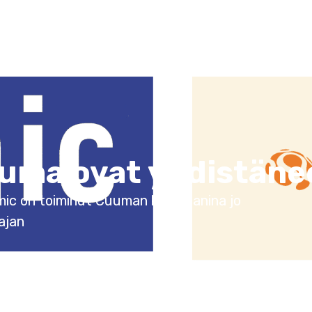
atkaisut
Asiakastarinat
Miksi Somic
Oiv
uuma ovat yhdistäne
Somic on toiminut Cuuman kumppanina jo
ajan