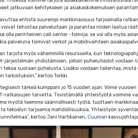
. Yhdessä voimme tarjota asiakkaillemme innovatiivisia rat
tuneet jatkuvaan kehitykseen ja asiakaskokemuksen parantam
vuttaa entistä suurempi markkinaosuus tarjoamalla ratkaisuj
oivat tehostaa palveluitaan ja parantaa niiden laatua räätälö
tse olla perinteinen call center -toimija; se voi olla myös as
kkia palveluna toimivat verkot ja mobiilivaihteen asiakaspal
an tarjota myös vähemmillä resursseilla, kun teknologiapo
-järjestelmän yhdistämisen, jolloin puhelutiedot voidaan 
tekoa suoraan puhelusta. Lisäksi voidaan tallentaa, mistä 
tarkoituksiin,” kertoo Torkki.
ategisesti tärkeä kumppani jo 15 vuoden ajan. Viime vuosie
IT-ratkaisujen tarvetta. Tiivistämällä yhteistyötä voimme v
myötä teemme säännöllisesti työtä, tuottaen markkinaan e
a tekoälyn tarjoamia mahdollisuuksia. Yhteistyön syvent
nnitelmaa”, kertoo Jani Hartikainen,
Cuuman
kasvujohtaja