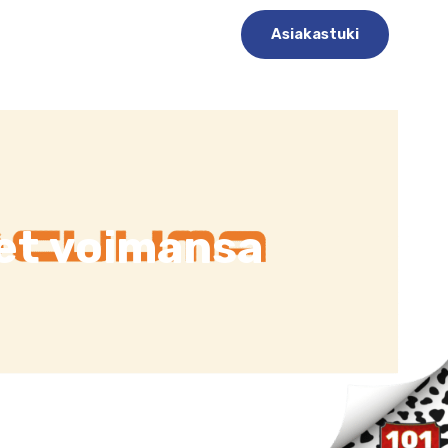
allukset
Asiakastuki
et voimansa