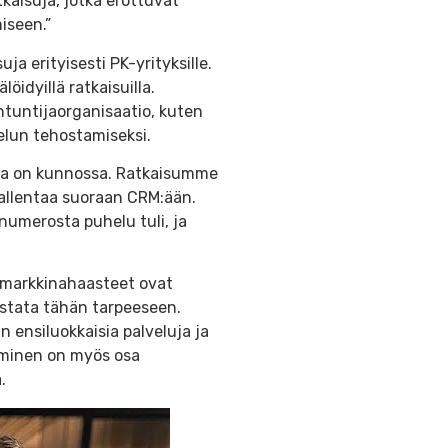
kaisuja, jotka erottuvat
iseen.”
a erityisesti PK-yrityksille.
idyillä ratkaisuilla.
iantuntijaorganisaatio, kuten
velun tehostamiseksi.
hja on kunnossa. Ratkaisumme
tallentaa suoraan CRM:ään.
numerosta puhelu tuli, ja
n markkinahaasteet ovat
astata tähän tarpeeseen.
nsiluokkaisia palveluja ja
äminen on myös osa
.