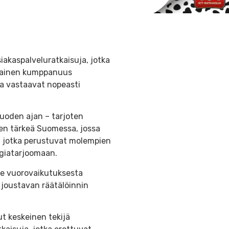
akaspalveluratkaisuja, jotka
aikainen kumppanuus
ka vastaavat nopeasti
vuoden ajan – tarjoten
en tärkeä Suomessa, jossa
ja, jotka perustuvat molempien
ogiatarjoomaan.
kee vuorovaikutuksesta
 joustavan räätälöinnin
t keskeinen tekijä