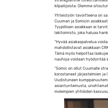
strategiamme toteuttamisessa
kilpailijoista. Olemme sitou
Yhteistyön tavoitteena on saa
Cuuman ja Somicin asiakkaat v
Tyypillisen asiakkaan ei tarvi
lakitoimisto, joka haluaa han
”Hyvää asiakaspalvelua voida
mahdollistavat asiakkaan CRM
Tämä myös helpottaa laskujen 
nauhoja voidaan hyödyntää eri 
”Somic on ollut Cuumalle str
korostaneet järjestelmien ja 
Uudistuneen kumppanuutemme 
asiantuntemusta, unohtamatt
molempien yhtiöiden kasvusuu