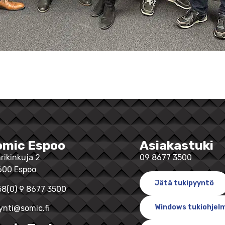
omic Espoo
Asiakastuki
rikinkuja 2
09 8677 3500
600 Espoo
Jätä tukipyyntö
8(0) 9 8677 3500
Windows tukiohjel
nti@somic.fi