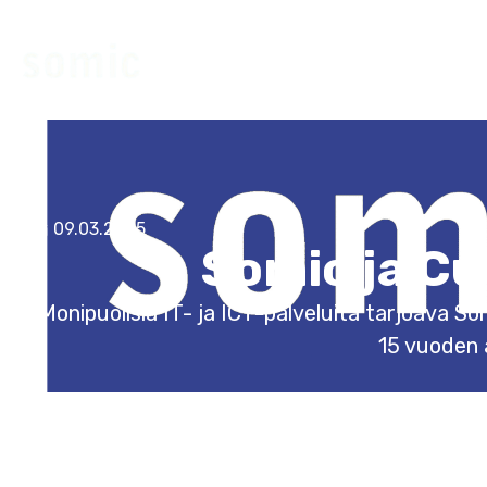
Somic One
Palvelut & r
Ota yhteyttä
09.03.2025
Somic ja C
Monipuolisia IT- ja ICT-palveluita tarjoava 
15 vuoden 