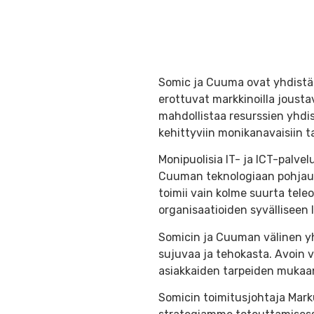
Somic ja Cuuma ovat yhdistän
erottuvat markkinoilla jousta
mahdollistaa resurssien yhdis
kehittyviin monikanavaisiin ta
Monipuolisia IT- ja ICT-palv
Cuuman teknologiaan pohjautu
toimii vain kolme suurta teleo
organisaatioiden syvälliseen
Somicin ja Cuuman välinen yht
sujuvaa ja tehokasta. Avoin v
asiakkaiden tarpeiden mukaa
Somicin toimitusjohtaja Mark