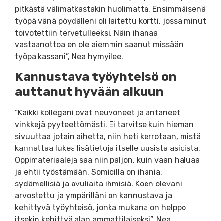
pitkästä välimatkastakin huolimatta. Ensimmäisenä
työpäivänä pöydälleni oli laitettu kortti, jossa minut
toivotettiin tervetulleeksi. Näin ihanaa
vastaanottoa en ole aiemmin saanut missään
työpaikassani”, Nea hymyilee.
Kannustava työyhteisö on
auttanut hyvään alkuun
”Kaikki kollegani ovat neuvoneet ja antaneet
vinkkejä pyyteettömästi. Ei tarvitse kuin hieman
sivuuttaa jotain aihetta, niin heti kerrotaan, mistä
kannattaa lukea lisätietoja itselle uusista asioista.
Oppimateriaaleja saa niin paljon, kuin vaan haluaa
ja ehtii työstämään. Somicilla on ihania,
sydämellisiä ja avuliaita ihmisiä. Koen olevani
arvostettu ja ympärilläni on kannustava ja
kehittyvä työyhteisö, jonka mukana on helppo
itsekin kehittyä alan ammattilaiseksi”, Nea