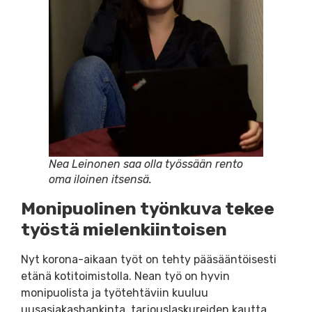
Nea Leinonen saa olla työssään rento
oma iloinen itsensä.
Monipuolinen työnkuva tekee
työstä mielenkiintoisen
Nyt korona-aikaan työt on tehty pääsääntöisesti
etänä kotitoimistolla. Nean työ on hyvin
monipuolista ja työtehtäviin kuuluu
uusasiakashankinta, tarjouslaskureiden kautta