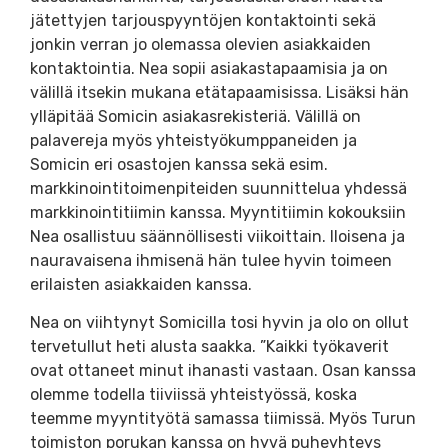
jätettyjen tarjouspyyntöjen kontaktointi sekä
jonkin verran jo olemassa olevien asiakkaiden
kontaktointia. Nea sopii asiakastapaamisia ja on
välillä itsekin mukana etätapaamisissa. Lisäksi hän
ylläpitää Somicin asiakasrekisteriä. Välillä on
palavereja myös yhteistyökumppaneiden ja
Somicin eri osastojen kanssa sekä esim.
markkinointitoimenpiteiden suunnittelua yhdessä
markkinointitiimin kanssa. Myyntitiimin kokouksiin
Nea osallistuu säännöllisesti viikoittain. Iloisena ja
nauravaisena ihmisenä hän tulee hyvin toimeen
erilaisten asiakkaiden kanssa.
Nea on viihtynyt Somicilla tosi hyvin ja olo on ollut
tervetullut heti alusta saakka. ”Kaikki työkaverit
ovat ottaneet minut ihanasti vastaan. Osan kanssa
olemme todella tiiviissä yhteistyössä, koska
teemme myyntityötä samassa tiimissä. Myös Turun
toimiston porukan kanssa on hyvä puheyhteys