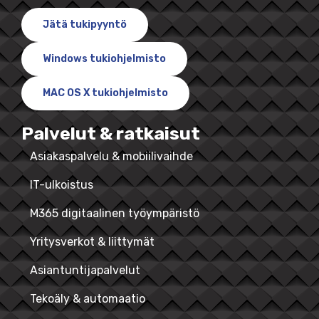
Jätä tukipyyntö
Windows tukiohjelmisto
MAC OS X tukiohjelmisto
Palvelut & ratkaisut
Asiakaspalvelu & mobiilivaihde
IT-ulkoistus
M365 digitaalinen työympäristö
Yritysverkot & liittymät
Asiantuntijapalvelut
Tekoäly & automaatio