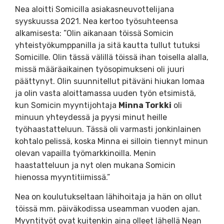
Nea aloitti Somicilla asiakasneuvottelijana
syyskuussa 2021. Nea kertoo työsuhteensa
alkamisesta: ”Olin aikanaan töissä Somicin
yhteistyökumppanilla ja sitä kautta tullut tutuksi
Somicille. Olin tässä välillä töissä ihan toisella alalla,
missä määräaikainen työsopimukseni oli juuri
päättynyt. Olin suunnitellut pitäväni hiukan lomaa
ja olin vasta aloittamassa uuden työn etsimistä,
kun Somicin myyntijohtaja
Minna Torkki
oli
minuun yhteydessä ja pyysi minut heille
työhaastatteluun. Tässä oli varmasti jonkinlainen
kohtalo pelissä, koska Minna ei silloin tiennyt minun
olevan vapailla työmarkkinoilla. Menin
haastatteluun ja nyt olen mukana Somicin
hienossa myyntitiimissä.”
Nea on koulutukseltaan lähihoitaja ja hän on ollut
töissä mm. päiväkodissa useamman vuoden ajan.
Myyntityöt ovat kuitenkin aina olleet lähellä Nean